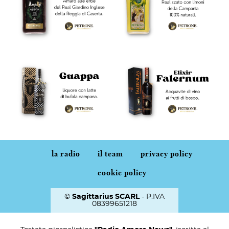
la radio
il team
privacy policy
cookie policy
©
Sagittarius SCARL
- P.IVA
08399651218