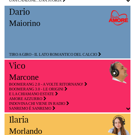
UNA CANZONE...UNA STORIA
Dario
Maiorino
TIRO A GIRO - IL LATO ROMANTICO DEL CALCIO
Vico
Marcone
BOOMERANG 2.0 - A VOLTE RITORNANO!
BOOMERANG 3.0 - LE ORIGINI
E LA CHIAMANO ESTATE
AMORE AZZURRO
INDOVINA CHI VIENE IN RADIO
SANREMO È SANREMO
Ilaria
Morlando