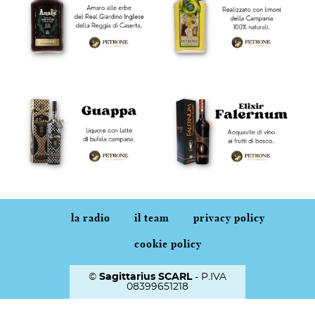
la radio
il team
privacy policy
cookie policy
©
Sagittarius SCARL
- P.IVA
08399651218