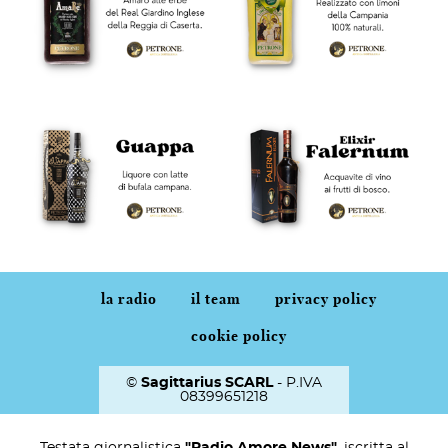
la radio
il team
privacy policy
cookie policy
©
Sagittarius SCARL
- P.IVA
08399651218